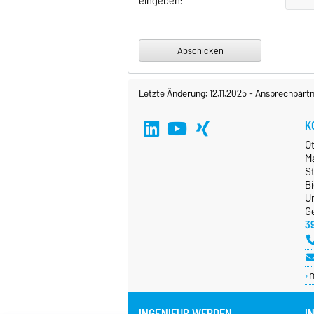
eingeben:
Letzte Änderung: 12.11.2025
-
Ansprechpartn
K
O
M
S
B
Un
G
3
INGENIEUR WERDEN
I