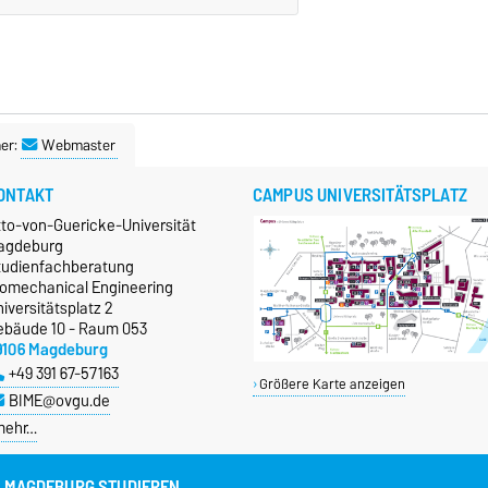
er:
Webmaster
ONTAKT
CAMPUS UNIVERSITÄTSPLATZ
tto-von-Guericke-Universität
agdeburg
tudienfachberatung
iomechanical Engineering
iversitätsplatz 2
ebäude 10 - Raum 053
9106 Magdeburg
+49 391 67-57163
Größere Karte anzeigen
BIME@ovgu.de
mehr…
N MAGDEBURG STUDIEREN