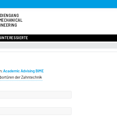
DIENGANG
MECHANICAL
INEERING
NINTERESSIERTE
n:
Academic Advising BiME
Labortüren der Zahntechnik