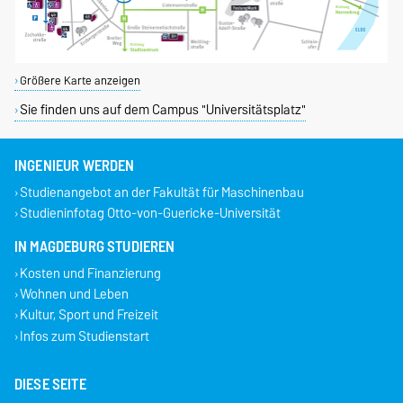
Größere Karte anzeigen
Sie finden uns auf dem Campus "Universitätsplatz"
INGENIEUR WERDEN
Studienangebot an der Fakultät für Maschinenbau
Studieninfotag Otto-von-Guericke-Universität
IN MAGDEBURG STUDIEREN
Kosten und Finanzierung
Wohnen und Leben
Kultur, Sport und Freizeit
Infos zum Studienstart
DIESE SEITE