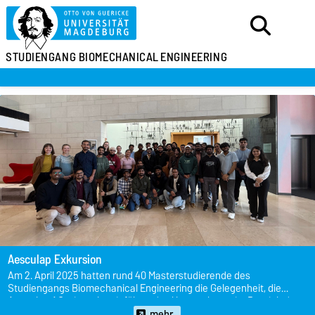
STUDIENGANG
BIOMECHANICAL
ENGINEERING
Erste BiME-Absolventin - Herzlichen Glückwunsch!
Am 10.09.2024 hat die erste Studentin den BiME-Studiengang mit
der Verteidigung ihrer Masterarbeit zum Thema „Evaluation of
mechanisms of action to inhibit biofilm formation for the purpose of
PJI prophylaxis in the artificial joint” erfolgreich abgeschlossen!
mehr...